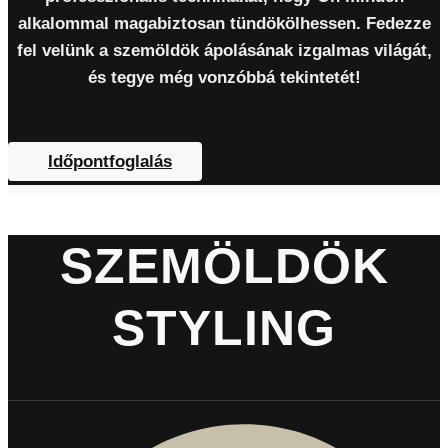
alkalommal magabiztosan tündökölhessen. Fedezze
fel velünk a szemöldök ápolásának izgalmas világát,
és tegye még vonzóbbá tekintetét!
Időpontfoglalás
SZEMÖLDÖK
STYLING