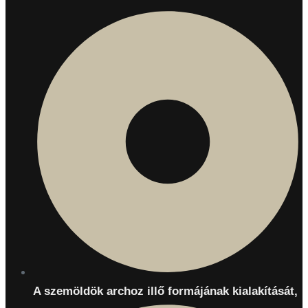
A szemöldök archoz illő formájának kialakítását,