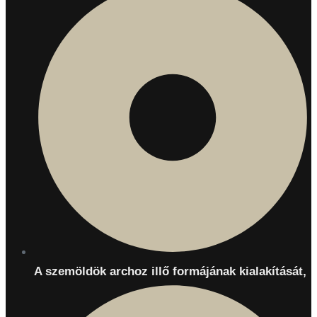
A szemöldök archoz illő formájának kialakítását,