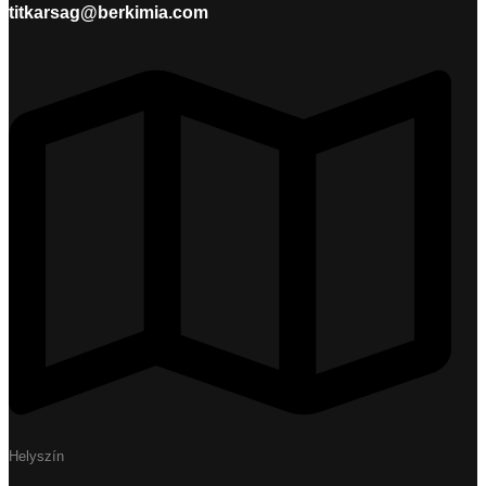
titkarsag@berkimia.com
Helyszín