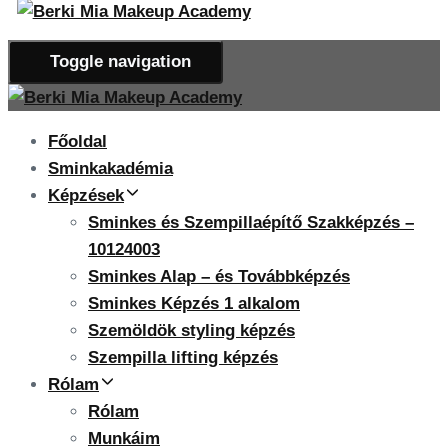
Toggle navigation
Főoldal
Sminkakadémia
Képzések
Sminkes és Szempillaépítő Szakképzés –
10124003
Sminkes Alap – és Továbbképzés
Sminkes Képzés 1 alkalom
Szemöldök styling képzés
Szempilla lifting képzés
Rólam
Rólam
Munkáim