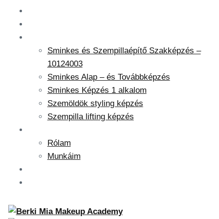
FŐOLDAL
SMINKAKADÉMIA
KÉPZÉSEK
Sminkes és Szempillaépítő Szakképzés –
10124003
Sminkes Alap – és Továbbképzés
Sminkes Képzés 1 alkalom
Szemöldök styling képzés
Szempilla lifting képzés
RÓLAM
Rólam
Munkáim
IDŐPŐNTFOGLALÁS
KAPCSOLAT